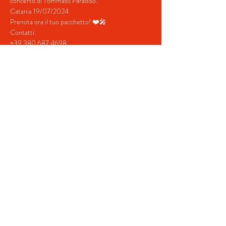
concerto di Tommaso Paradiso.
Catania 19/07/2024
Prenota ora il tuo pacchetto! ❤️🎤
Contatti:
+39 380 687 4698
+39 328 731  5202
Mostra di più
Condividi questo evento
© 2022 by BeYourEvent.
Proudly created with
Wix.com
Agenzia viaggi Fabio Reisen
02934110830