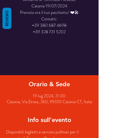
Catania 19/07/2024
Prenota ora il tuo pacchetto! ❤️🎤
REVIEWS
Contatti:
+39 380 687 4698
La registrazione è stata chiusa
Scopri gli altri eventi
Orario & Sede
19 lug 2024, 21:00
Catania, Via Etnea, 260, 95100 Catania CT, Italia
Info sull'evento
Disponibili biglietti e servizio pullman per il 