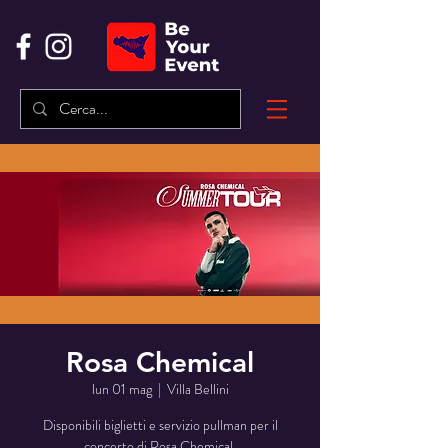
Rosa Chemical
lun 01 mag
  |  
Villa Bellini
Disponibili biglietti e servizio pullman per il
concerto di Rosa Chemical.