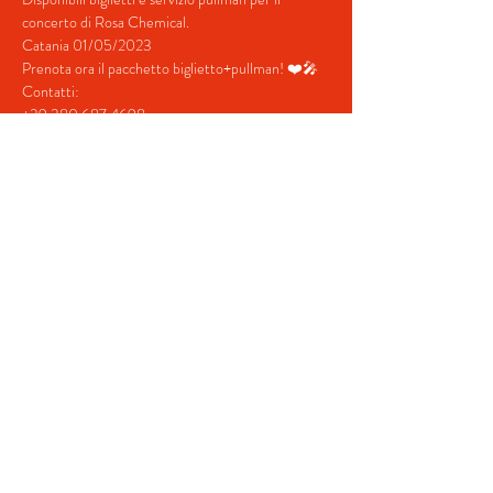
concerto di Rosa Chemical.
Catania 01/05/2023
Prenota ora il pacchetto biglietto+pullman! ❤️🎤
Contatti:
+39 380 687 4698
+39 328 731  5202
Mostra di più
Condividi questo evento
© 2022 by BeYourEvent.
Proudly created with
Wix.com
Agenzia viaggi Fabio Reisen
02934110830