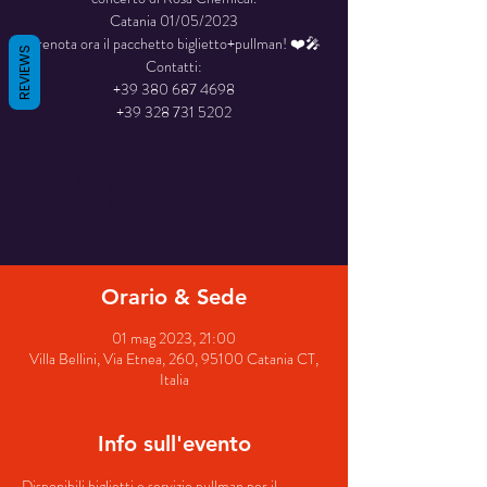
Catania 01/05/2023
Prenota ora il pacchetto biglietto+pullman! ❤️🎤
REVIEWS
Contatti:
+39 380 687 4698
+39 328 731 5202
La registrazione è stata chiusa
Scopri gli altri eventi
Orario & Sede
01 mag 2023, 21:00
Villa Bellini, Via Etnea, 260, 95100 Catania CT,
Italia
Info sull'evento
Disponibili biglietti e servizio pullman per il 