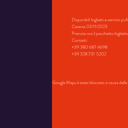
Disponibili biglietti e servizio p
Catania 03/11/2023
Prenota ora il pacchetto bigliet
Contatti:
+39 380 687 4698
+39 328 731  5202
Google Maps è stato bloccato a causa delle t