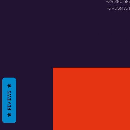
+39 380 68
+39 328 73
La registrazione è 
Scopri gli altr
REVIEWS