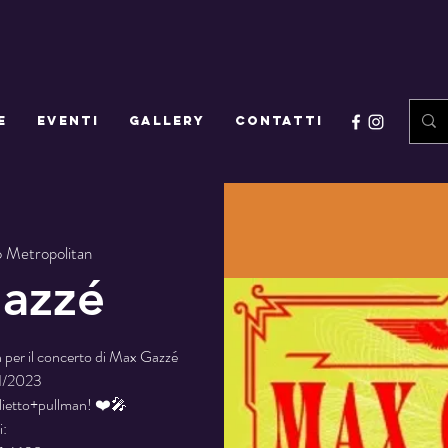
E
EVENTI
GALLERY
CONTATTI
o Metropolitan
azzé
an per il concerto di Max Gazzé
1/2023
glietto+pullman! ❤️🎤
i: