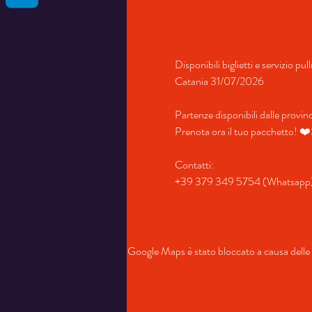
Disponibili biglietti e servizio pu
Catania 31/07/2026
Partenze disponibili dalle provi
Prenota ora il tuo pacchetto! ❤
Contatti:
+39 379 349 5754 (Whatsapp
Google Maps è stato bloccato a causa delle t