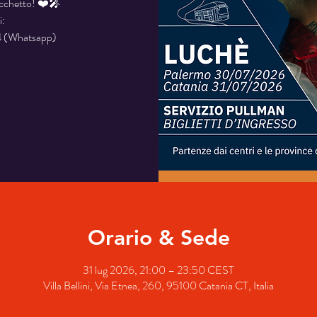
acchetto! ❤️🎤
i:
 (Whatsapp)
stata chiusa
i eventi
Orario & Sede
31 lug 2026, 21:00 – 23:50 CEST
Villa Bellini, Via Etnea, 260, 95100 Catania CT, Italia