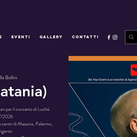
E
EVENTI
GALLERY
CONTATTI
lla Bellini
atania)
lman per il concerto di Luchè.
07/2026
e centri di Messina, Palermo,
rigento