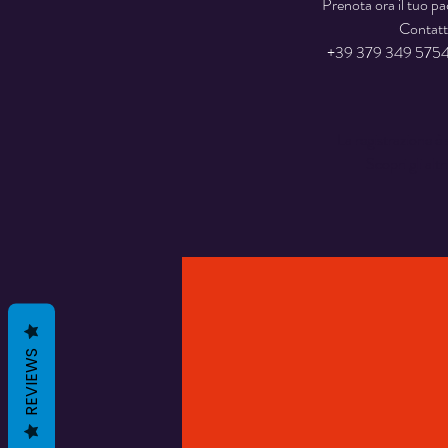
Prenota ora il tuo p
Contatt
+39 379 349 5754
La registrazione è 
Scopri gli altr
REVIEWS