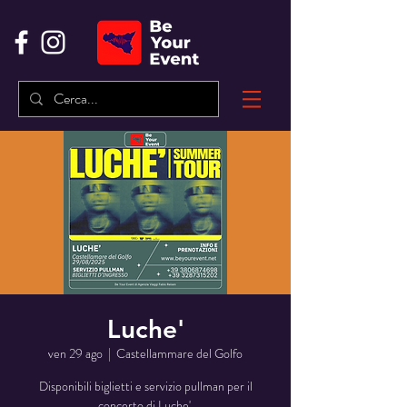
Luche'
ven 29 ago
  |  
Castellammare del Golfo
Disponibili biglietti e servizio pullman per il
concerto di Luche'.