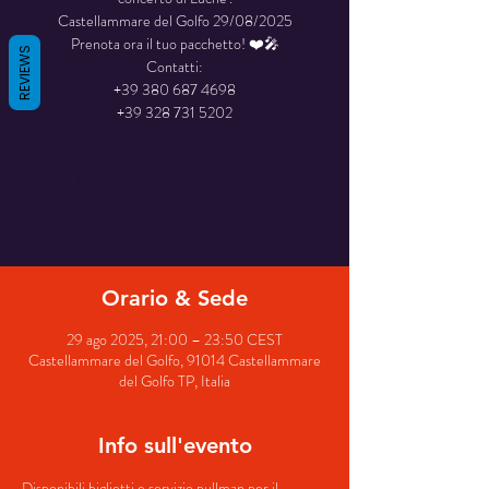
Castellammare del Golfo 29/08/2025
Prenota ora il tuo pacchetto! ❤️🎤
REVIEWS
Contatti:
+39 380 687 4698
La registrazione è stata chiusa
Scopri gli altri eventi
Orario & Sede
29 ago 2025, 21:00 – 23:50 CEST
Castellammare del Golfo, 91014 Castellammare
del Golfo TP, Italia
Info sull'evento
Disponibili biglietti e servizio pullman per il 