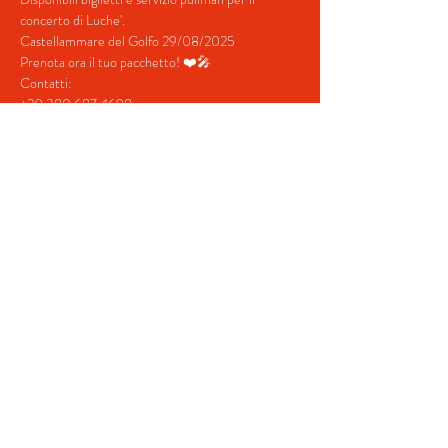
concerto di Luche'.
Castellammare del Golfo 29/08/2025
Prenota ora il tuo pacchetto! ❤️🎤
Contatti:
+39 380 687 4698
+39 328 731  5202
Mostra di più
Condividi questo evento
© 2022 by BeYourEvent.
Proudly created with
Wix.com
Agenzia viaggi Fabio Reisen
02934110830