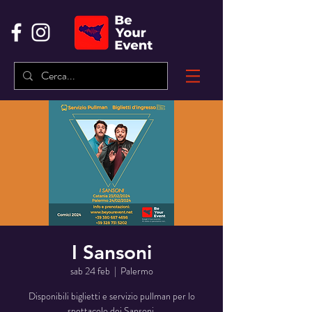
I Sansoni
sab 24 feb
  |  
Palermo
Disponibili biglietti e servizio pullman per lo
spettacolo dei Sansoni.