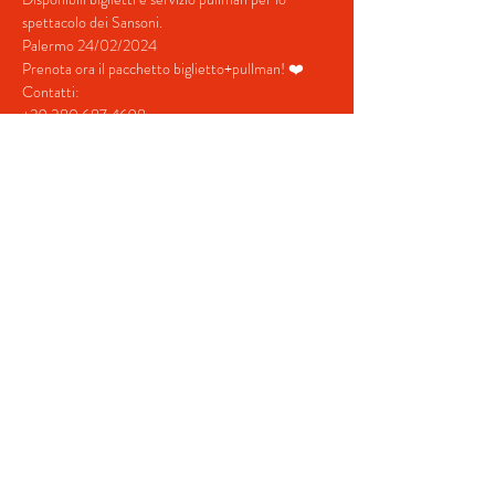
spettacolo dei Sansoni.
Palermo 24/02/2024
Prenota ora il pacchetto biglietto+pullman! ❤️
Contatti:
+39 380 687 4698
+39 328 731  5202
Mostra di più
Condividi questo evento
© 2022 by BeYourEvent.
Proudly created with
Wix.com
Agenzia viaggi Fabio Reisen
02934110830