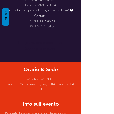
Palermo 24/02/2024
Prenota ora il pacchetto biglietto+pullman! ❤️
REVIEWS
Contatti:
+39 380 687 4698
+39 328 731 5202
La registrazione è stata chiusa
Scopri gli altri eventi
Orario & Sede
24 feb 2024, 21:00
Palermo, Via Terrasanta, 60, 90141 Palermo PA,
Italia
Info sull'evento
Disponibili biglietti e servizio pullman per lo 