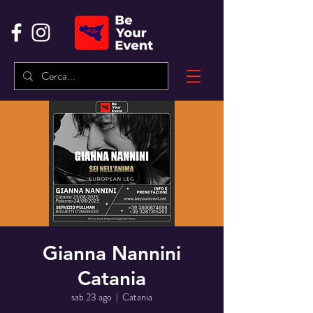
Gianna Nannini
Catania
sab 23 ago
  |  
Catania