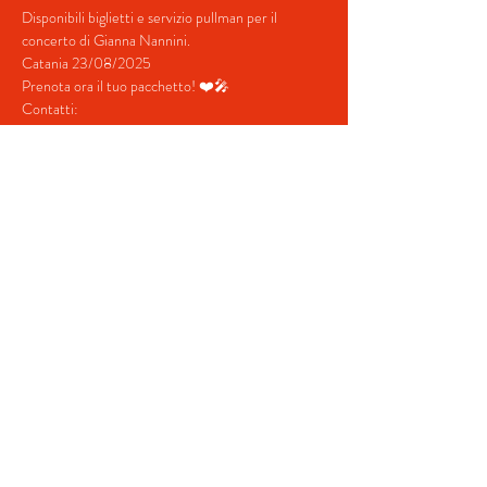
Disponibili biglietti e servizio pullman per il 
concerto di Gianna Nannini.
Catania 23/08/2025
Prenota ora il tuo pacchetto! ❤️🎤
Contatti:
+39 380 687 4698
+39 328 731  5202
Mostra di più
Condividi questo evento
© 2022 by BeYourEvent.
Proudly created with
Wix.com
Agenzia viaggi Fabio Reisen