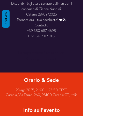
Disponibili biglietti e servizio pullman per il
concerto di Gianna Nannini.
Catania 23/08/2025
REVIEWS
Prenota ora il tuo pacchetto! ❤️🎤
Contatti:
+39 380 687 4698
La registrazione è stata chiusa
Scopri gli altri eventi
Orario & Sede
23 ago 2025, 21:00 – 23:50 CEST
Catania, Via Etnea, 260, 95100 Catania CT, Italia
Info sull'evento