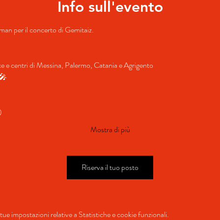
Info sull'evento
llman per il concerto di Gemitaiz.
nce e centri di Messina, Palermo, Catania e Agrigento
️🎤
)
Mostra di più
Riserva il tuo posto
ue impostazioni relative a Statistiche e cookie funzionali.