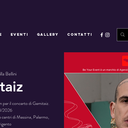
E
EVENTI
GALLERY
CONTATTI
lla Bellini
taiz
an per il concerto di Gemitaiz.
08/2026
e centri di Messina, Palermo,
rigento