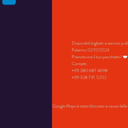
Disponibili biglietti e servizio p
Palermo 02/12/2024
Prenota ora il tuo pacchetto! ❤
Contatti:
+39 380 687 4698
+39 328 731  5202
Google Maps è stato bloccato a causa delle t