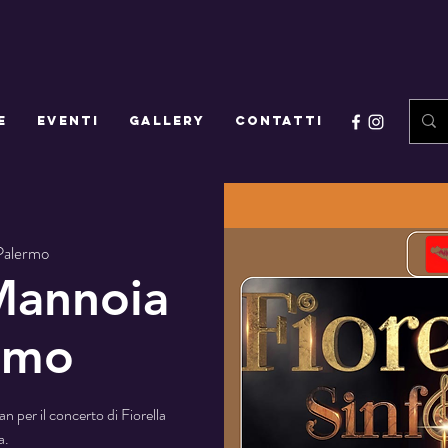
E
EVENTI
GALLERY
CONTATTI
Palermo
 Mannoia
rmo
man per il concerto di Fiorella
a.