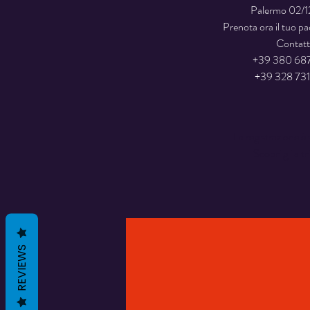
Palermo 02/
Prenota ora il tuo p
Contatt
+39 380 68
La registrazione è 
Scopri gli altr
REVIEWS