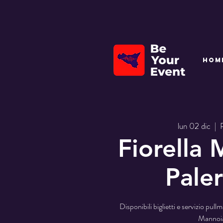
HOM
lun 02 dic
  |  
Fiorella
Pale
Disponibili biglietti e servizio pull
Mannoi