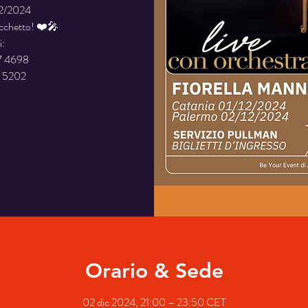
12/2024
acchetto! ❤️🎤
i:
7 4698
stata chiusa
i eventi
Orario & Sede
02 dic 2024, 21:00 – 23:50 CET