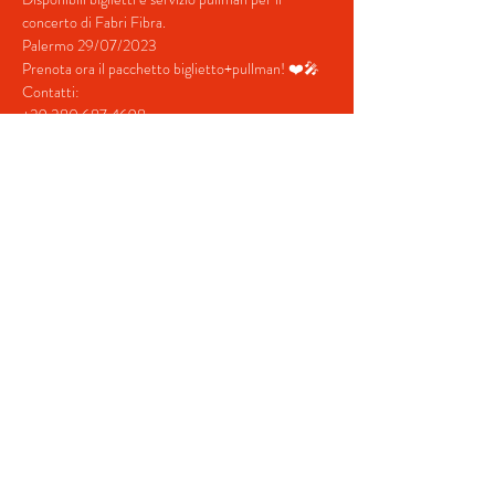
concerto di Fabri Fibra.
Palermo 29/07/2023
Prenota ora il pacchetto biglietto+pullman! ❤️🎤
Contatti:
+39 380 687 4698
+39 328 731  5202
Mostra di più
Condividi questo evento
© 2022 by BeYourEvent.
Proudly created with
Wix.com
Agenzia viaggi Fabio Reisen
02934110830