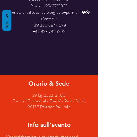
Palermo 29/07/2023
Prenota ora il pacchetto biglietto+pullman! ❤️🎤
REVIEWS
Contatti:
+39 380 687 4698
+39 328 731 5202
La registrazione è stata chiusa
Scopri gli altri eventi
Orario & Sede
29 lug 2023, 21:00
Cantieri Culturali alla Zisa, Via Paolo Gili, 4,
90138 Palermo PA, Italia
Info sull'evento
Disponibili biglietti e servizio pullman per il 