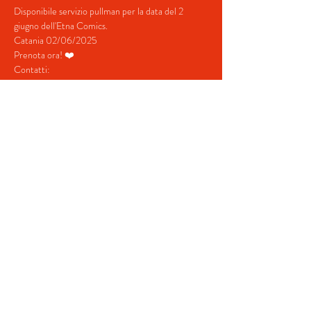
Disponibile servizio pullman per la data del 2 
giugno dell'Etna Comics.
Catania 02/06/2025
Prenota ora! ❤️
Contatti:
+39 380 687 4698
+39 328 731  5202
Mostra di più
Condividi questo evento
© 2022 by BeYourEvent.
Proudly created with
Wix.com
Agenzia viaggi Fabio Reisen