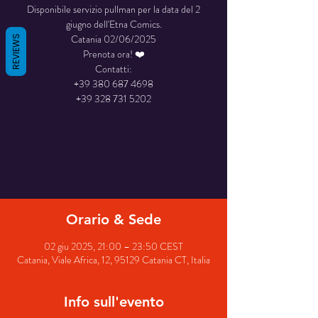
Disponibile servizio pullman per la data del 2
giugno dell'Etna Comics.
Catania 02/06/2025
REVIEWS
Prenota ora! ❤️
Contatti:
+39 380 687 4698
+39 328 731 5202
La registrazione è stata chiusa
Scopri gli altri eventi
Orario & Sede
02 giu 2025, 21:00 – 23:50 CEST
Catania, Viale Africa, 12, 95129 Catania CT, Italia
Info sull'evento