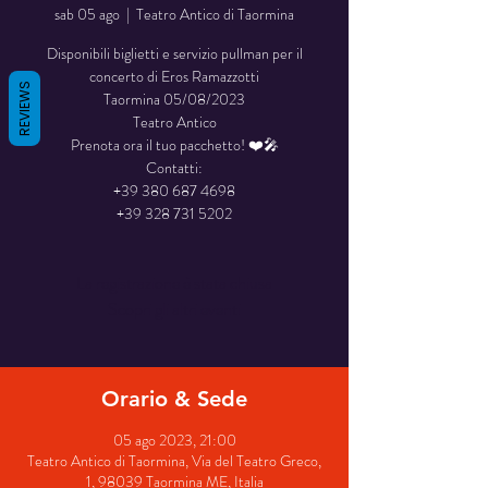
sab 05 ago
  |  
Teatro Antico di Taormina
Disponibili biglietti e servizio pullman per il
concerto di Eros Ramazzotti
REVIEWS
Taormina 05/08/2023
Teatro Antico
Prenota ora il tuo pacchetto! ❤️🎤
Contatti:
+39 380 687 4698
La registrazione è stata chiusa
Scopri gli altri eventi
Orario & Sede
05 ago 2023, 21:00
Teatro Antico di Taormina, Via del Teatro Greco,
1, 98039 Taormina ME, Italia