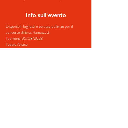
Info sull'evento
Disponibili biglietti e servizio pullman per il 
concerto di Eros Ramazzotti
Taormina 05/08/2023
Teatro Antico
Prenota ora il tuo pacchetto! ❤️🎤
Contatti:
+39 380 687 4698
Mostra di più
Condividi questo evento