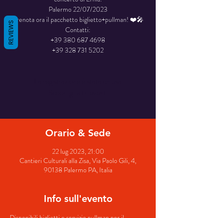
Palermo 22/07/2023
Prenota ora il pacchetto biglietto+pullman! ❤️🎤
REVIEWS
Contatti:
+39 380 687 4698
+39 328 731 5202
La registrazione è stata chiusa
Scopri gli altri eventi
Orario & Sede
22 lug 2023, 21:00
Cantieri Culturali alla Zisa, Via Paolo Gili, 4,
90138 Palermo PA, Italia
Info sull'evento
Disponibili biglietti e servizio pullman per il 