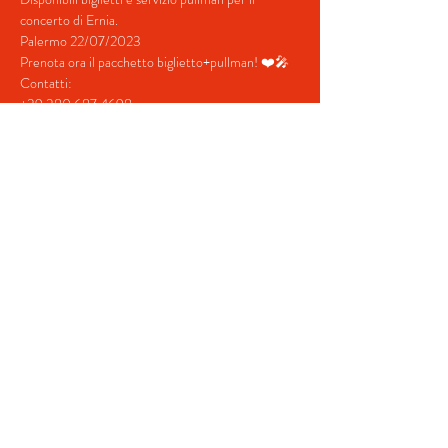
concerto di Ernia.
Palermo 22/07/2023
Prenota ora il pacchetto biglietto+pullman! ❤️🎤
Contatti:
+39 380 687 4698
+39 328 731  5202
Mostra di più
Condividi questo evento
© 2022 by BeYourEvent.
Proudly created with
Wix.com
Agenzia viaggi Fabio Reisen
02934110830