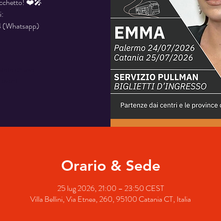
acchetto! ❤️🎤
i:
 (Whatsapp)
stata chiusa
i eventi
Orario & Sede
25 lug 2026, 21:00 – 23:50 CEST
Villa Bellini, Via Etnea, 260, 95100 Catania CT, Italia