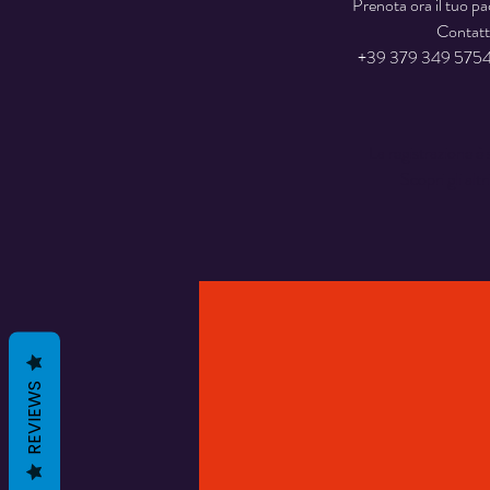
Prenota ora il tuo p
Contatt
+39 379 349 5754
La registrazione è 
Scopri gli altr
REVIEWS