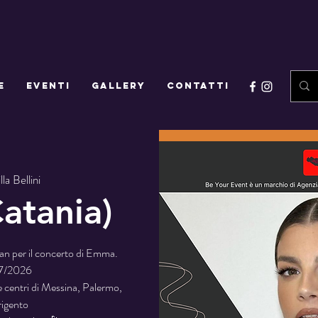
E
EVENTI
GALLERY
CONTATTI
lla Bellini
atania)
lman per il concerto di Emma.
07/2026
e centri di Messina, Palermo,
rigento