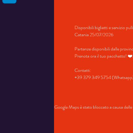
Disponibili biglietti e servizio p
Catania 25/07/2026
Partenze disponibili dalle provi
Prenota ora il tuo pacchetto! ❤
Contatti:
+39 379 349 5754 (Whatsapp
Google Maps è stato bloccato a causa delle t