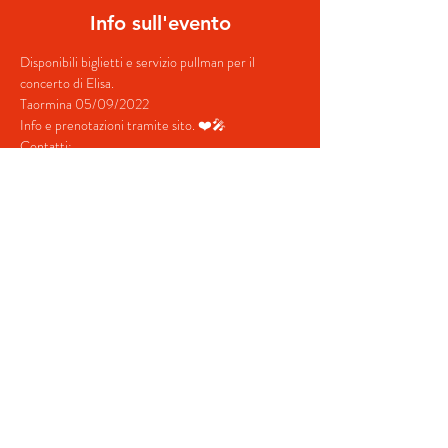
Info sull'evento
Disponibili biglietti e servizio pullman per il 
concerto di Elisa.
Taormina 05/09/2022
Info e prenotazioni tramite sito. ❤️🎤
Contatti:
+39 380 687 4698
+39 328 731 5202
Mostra di più
Condividi questo evento