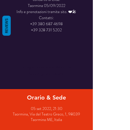
Taormina 05/09/2022
Info e prenotazioni tramite sito. ❤️🎤
Contatti:
REVIEWS
+39 380 687 4698
+39 328 731 5202
La registrazione è stata chiusa
Scopri gli altri eventi
Orario & Sede
05 set 2022, 21:30
Taormina, Via del Teatro Greco, 1, 98039
Taormina ME, Italia