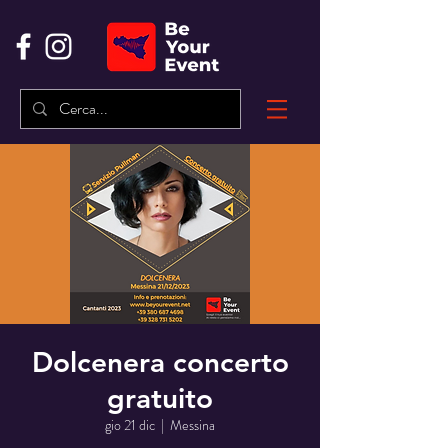
Dolcenera concerto
gratuito
gio 21 dic
  |  
Messina