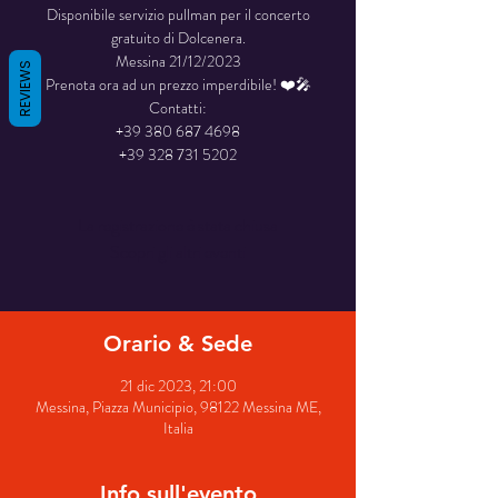
Disponibile servizio pullman per il concerto
gratuito di Dolcenera.
Messina 21/12/2023
REVIEWS
Prenota ora ad un prezzo imperdibile! ❤️🎤
Contatti:
+39 380 687 4698
La registrazione è stata chiusa
Scopri gli altri eventi
Orario & Sede
21 dic 2023, 21:00
Messina, Piazza Municipio, 98122 Messina ME,
Italia
Info sull'evento