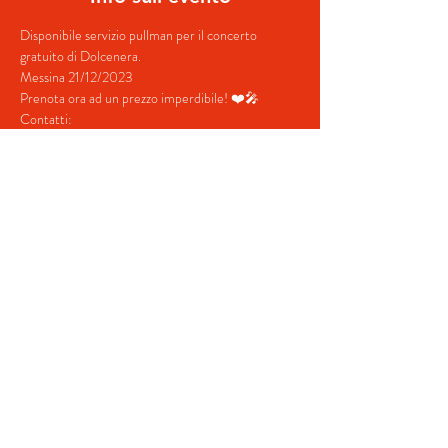
Disponibile servizio pullman per il concerto 
gratuito di Dolcenera.
Messina 21/12/2023
Prenota ora ad un prezzo imperdibile! ❤️🎤
Contatti:
+39 380 687 4698
+39 328 731  5202
Mostra di più
Condividi questo evento
© 2022 by BeYourEvent.
Proudly created with
Wix.com