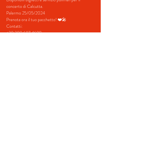
concerto di Calcutta.
Palermo 25/05/2024
Prenota ora il tuo pacchetto! ❤️🎤
Contatti:
+39 380 687 4698
+39 328 731  5202
Mostra di più
Condividi questo evento
© 2022 by BeYourEvent.
Proudly created with
Wix.com
Agenzia viaggi Fabio Reisen
02934110830