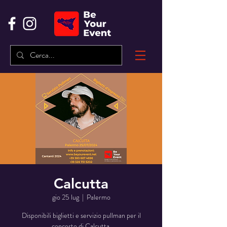
Calcutta
gio 25 lug
  |  
Palermo
Disponibili biglietti e servizio pullman per il
concerto di Calcutta.