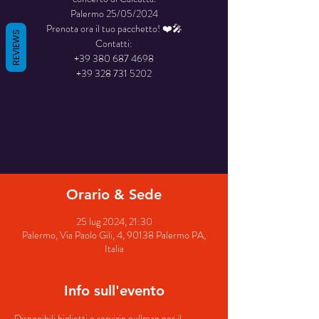
Palermo 25/05/2024
Prenota ora il tuo pacchetto! ❤️🎤
REVIEWS
Contatti:
+39 380 687 4698
La registrazione è stata chiusa
Scopri gli altri eventi
Orario & Sede
25 lug 2024, 21:30
Palermo, Via Paolo Gili, 4, 90138 Palermo PA,
Italia
Info sull'evento
Disponibili biglietti e servizio pullman per il 