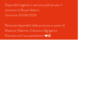
Disponibili biglietti e servizio pullman per il 
concerto di Bryan Adams.
Taormina 30/06/2026
Partenze disponibili dalle province e centri di 
Messina, Palermo, Catania e Agrigento
Prenota ora il tuo pacchetto! ❤️🎤
Contatti:
+39 379 349 5754 (Whatsapp)
Mostra di più
Condividi questo evento