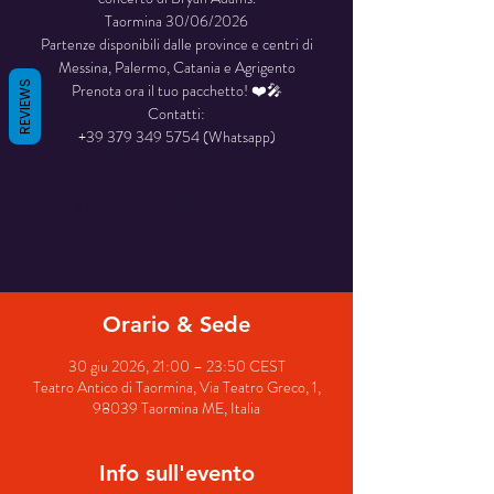
Taormina 30/06/2026
Partenze disponibili dalle province e centri di
Messina, Palermo, Catania e Agrigento
REVIEWS
Prenota ora il tuo pacchetto! ❤️🎤
Contatti:
+39 379 349 5754 (Whatsapp)
La registrazione è stata chiusa
Scopri gli altri eventi
Orario & Sede
30 giu 2026, 21:00 – 23:50 CEST
Teatro Antico di Taormina, Via Teatro Greco, 1,
98039 Taormina ME, Italia
Info sull'evento