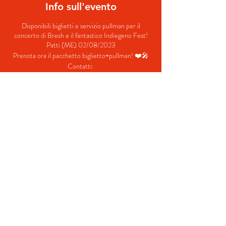
Info sull'evento
Disponibili biglietti e servizio pullman per il
concerto di Bresh e il fantastico Indiegeno Fest!
Patti (ME) 02/08/2023
Prenota ora il pacchetto biglietto+pullman! ❤️🎤
Contatti:
+39 380 687 4698
+39 328 731 520
Dopo aver inoltrato la richiesta verrai contattato
per i dettagli e le tariffe.
Condividi questo evento
© 2022 by BeYourEvent.