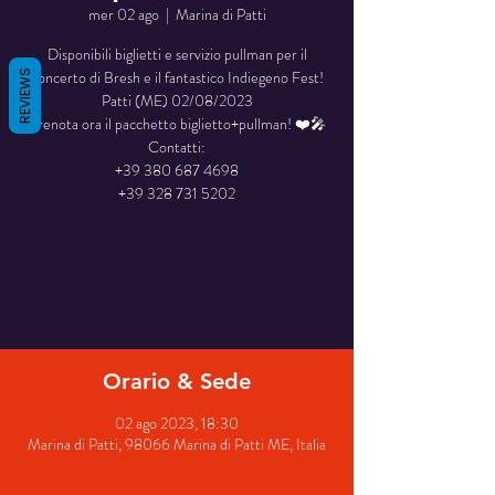
mer 02 ago
  |  
Marina di Patti
Disponibili biglietti e servizio pullman per il
concerto di Bresh e il fantastico Indiegeno Fest!
REVIEWS
Patti (ME) 02/08/2023
Prenota ora il pacchetto biglietto+pullman! ❤️🎤
Contatti:
+39 380 687 4698
+39 328 731 5202
I biglietti non sono in vendita
Scopri gli altri eventi
Orario & Sede
02 ago 2023, 18:30
Marina di Patti, 98066 Marina di Patti ME, Italia