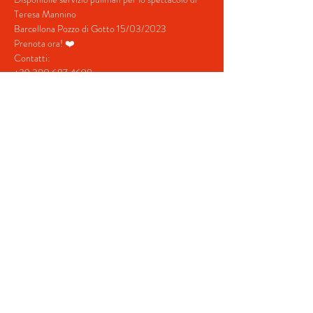
Teresa Mannino
Barcellona Pozzo di Gotto 15/03/2023
Prenota ora! ❤️
Contatti:
+39 380 687 4698
+39 328 731  5202
mostra di più
Condividi questo evento
© 2022 by BeYourEvent.
Proudly created with
Wix.com
Fabio Reisen travel agency
02934110830