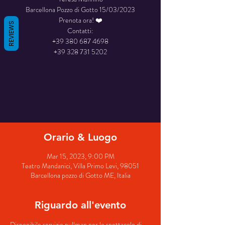
Barcellona Pozzo di Gotto 15/03/2023
Prenota ora! ❤️
REVIEWS
Contatti:
+39 380 687 4698
+39 328 731 5202
La registrazione è stata chiusa
Scopri gli altri eventi
Orario & Luogo
Mar 15, 2023, 9:00 PM
Teatro Mandanici, Villa Primo Levi, 98051
Barcellona pozzo di Gotto ME, Italia
Riguardo all'evento
Disponibile servizio pullman per lo spettacolo di 