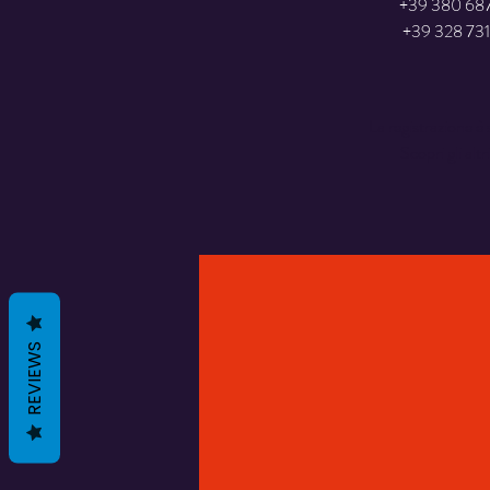
+39 380 68
+39 328 73
La registrazione è 
Scopri gli altr
REVIEWS