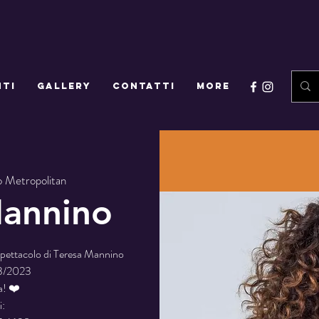
NTI
GALLERY
CONTATTI
More
o Metropolitan
Mannino
 spettacolo di Teresa Mannino
03/2023
a! ❤️
i: