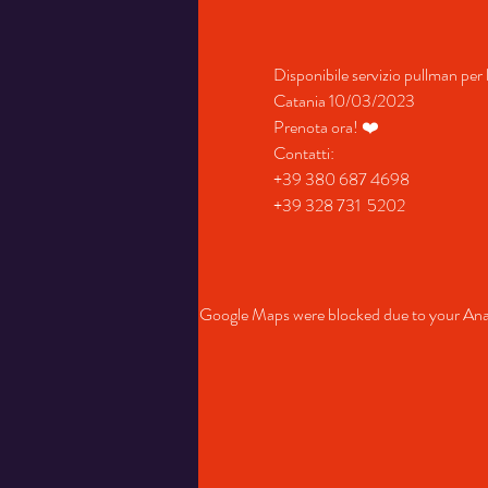
Disponibile servizio pullman per
Catania 10/03/2023
Prenota ora! ❤️
Contatti:
+39 380 687 4698
+39 328 731  5202
Google Maps were blocked due to your Analy