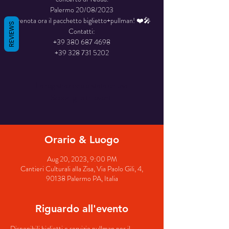
Palermo 20/08/2023
Prenota ora il pacchetto biglietto+pullman! ❤️🎤
REVIEWS
Contatti:
+39 380 687 4698
+39 328 731 5202
La registrazione è stata chiusa
Scopri gli altri eventi
Orario & Luogo
Aug 20, 2023, 9:00 PM
Cantieri Culturali alla Zisa, Via Paolo Gili, 4,
90138 Palermo PA, Italia
Riguardo all'evento
Disponibili biglietti e servizio pullman per il 