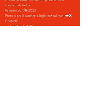
concerto di Tedua.
Palermo 20/08/2023
Prenota ora il pacchetto biglietto+pullman! ❤️🎤
Contatti:
+39 380 687 4698
+39 328 731  5202
mostra di più
Condividi questo evento
© 2022 by BeYourEvent.
Proudly created with
Wix.com
Fabio Reisen travel agency
02934110830