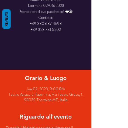
Taormina 02/06/2023
Prenota ora il tuo pacchetto! ❤️🎤
REVIEWS
Contatti:
+39 380 687 4698
La registrazione è stata chiusa
Scopri gli altri eventi
Orario & Luogo
Jun 02, 2023, 9:00 PM
Teatro Antico di Taormina, Via Teatro Greco, 1,
98039 Taormina ME, Italia
Riguardo all'evento
Disponibili biglietti e servizio pullman per il 