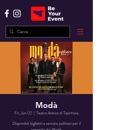
Modà
Fri, Jun 02
  |  
Teatro Antico di Taormina
Disponibili biglietti e servizio pullman per il
concerto dei Modà.