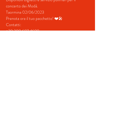
concerto dei Modà.
Taormina 02/06/2023
Prenota ora il tuo pacchetto! ❤️🎤
Contatti:
+39 380 687 4698
+39 328 731  5202
mostra di più
Condividi questo evento
© 2022 by BeYourEvent.
Proudly created with
Wix.com
Fabio Reisen travel agency
02934110830