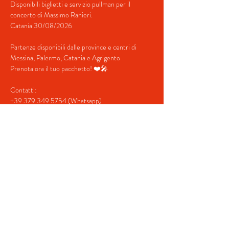
Disponibili biglietti e servizio pullman per il 
concerto di Massimo Ranieri.
Catania 30/08/2026
Partenze disponibili dalle province e centri di 
Messina, Palermo, Catania e Agrigento
Prenota ora il tuo pacchetto! ❤️🎤
Contatti:
+39 379 349 5754 (Whatsapp)
mostra di più
Acquista i biglietti
Condividi questo evento