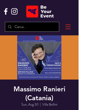
Massimo Ranieri
(Catania)
Sun, Aug 30
  |  
Villa Bellini