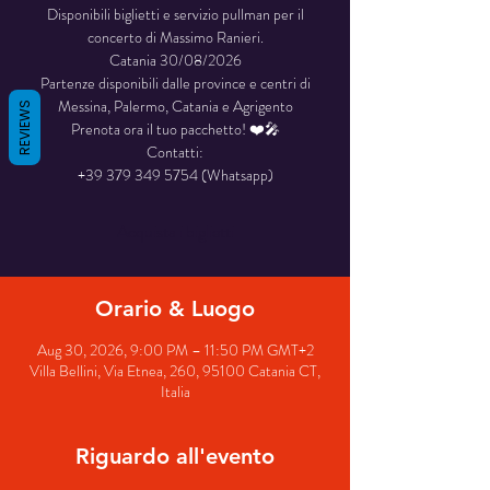
Disponibili biglietti e servizio pullman per il
concerto di Massimo Ranieri.
Catania 30/08/2026
Partenze disponibili dalle province e centri di
Messina, Palermo, Catania e Agrigento
REVIEWS
Prenota ora il tuo pacchetto! ❤️🎤
Contatti:
+39 379 349 5754 (Whatsapp)
Acquista i biglietti
Orario & Luogo
Aug 30, 2026, 9:00 PM – 11:50 PM GMT+2
Villa Bellini, Via Etnea, 260, 95100 Catania CT,
Italia
Riguardo all'evento