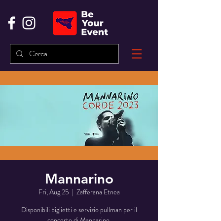
Mannarino
Fri, Aug 25
  |  
Zafferana Etnea
Disponibili biglietti e servizio pullman per il
concerto di Mannarino.