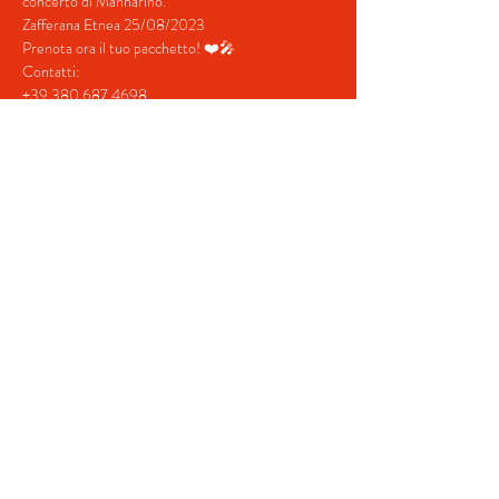
concerto di Mannarino.
Zafferana Etnea 25/08/2023
Prenota ora il tuo pacchetto! ❤️🎤
Contatti:
+39 380 687 4698
+39 328 731  5202
mostra di più
Condividi questo evento
© 2022 by BeYourEvent.
Proudly created with
Wix.com
Fabio Reisen travel agency
02934110830