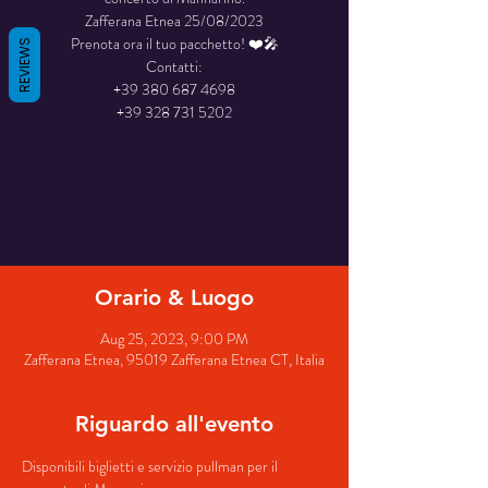
Zafferana Etnea 25/08/2023
Prenota ora il tuo pacchetto! ❤️🎤
REVIEWS
Contatti:
+39 380 687 4698
La registrazione è stata chiusa
Scopri gli altri eventi
Orario & Luogo
Aug 25, 2023, 9:00 PM
Zafferana Etnea, 95019 Zafferana Etnea CT, Italia
Riguardo all'evento
Disponibili biglietti e servizio pullman per il 