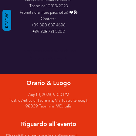
Taormina 10/08/2023
Prenota ora il tuo pacchetto! ❤️🎤
REVIEWS
Contatti:
+39 380 687 4698
La registrazione è stata chiusa
Scopri gli altri eventi
Orario & Luogo
Aug 10, 2023, 9:00 PM
Teatro Antico di Taormina, Via Teatro Greco, 1,
98039 Taormina ME, Italia
Riguardo all'evento
Disponibili biglietti e servizio pullman per il 