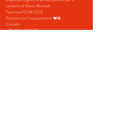
concerto di Gianni Morandi.
Taormina 10/08/2023
Prenota ora il tuo pacchetto! ❤️🎤
Contatti:
+39 380 687 4698
+39 328 731  5202
mostra di più
Condividi questo evento
© 2022 by BeYourEvent.
Proudly created with
Wix.com
Fabio Reisen travel agency
02934110830