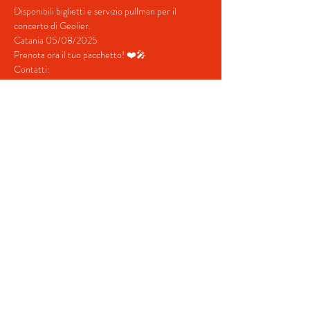
Disponibili biglietti e servizio pullman per il 
concerto di Geolier.
Catania 05/08/2025
Prenota ora il tuo pacchetto! ❤️🎤
Contatti:
+39 380 687 4698
+39 328 731  5202
mostra di più
Condividi questo evento
© 2022 by BeYourEvent.
Proudly created with
Wix.com
Fabio Reisen travel agency