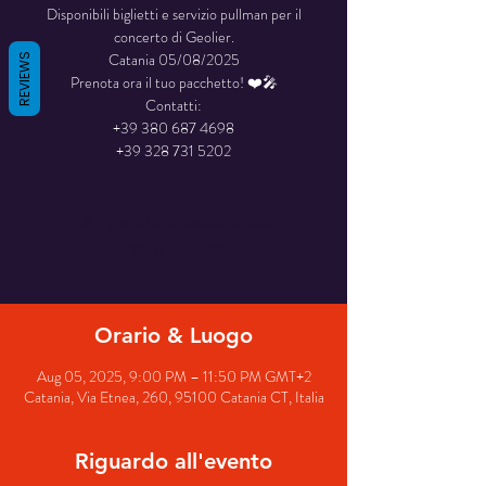
Disponibili biglietti e servizio pullman per il
concerto di Geolier.
Catania 05/08/2025
REVIEWS
Prenota ora il tuo pacchetto! ❤️🎤
Contatti:
+39 380 687 4698
La registrazione è stata chiusa
Scopri gli altri eventi
Orario & Luogo
Aug 05, 2025, 9:00 PM – 11:50 PM GMT+2
Catania, Via Etnea, 260, 95100 Catania CT, Italia
Riguardo all'evento