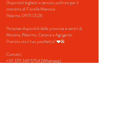
Disponibili biglietti e servizio pullman per il 
concerto di Fiorella Mannoia.
Palermo 09/11/2026
Partenze disponibili dalle province e centri di 
Messina, Palermo, Catania e Agrigento
Prenota ora il tuo pacchetto! ❤️🎤
Contatti:
+39 379 349 5754 (Whatsapp)
mostra di più
Acquista i biglietti
Condividi questo evento