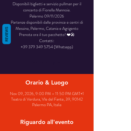
Disponibili biglietti e servizio pullman per il
concerto di Fiorella Mannoia.
Palermo 09/11/2026
Partenze disponibili dalle province e centri di
Messina, Palermo, Catania e Agrigento
REVIEWS
Prenota ora il tuo pacchetto! ❤️🎤
Contatti:
+39 379 349 5754 (Whatsapp)
Acquista i biglietti
Orario & Luogo
Nov 09, 2026, 9:00 PM – 11:50 PM GMT+1
Teatro di Verdura, Vle del Fante, 39, 90142
Palermo PA, Italia
Riguardo all'evento