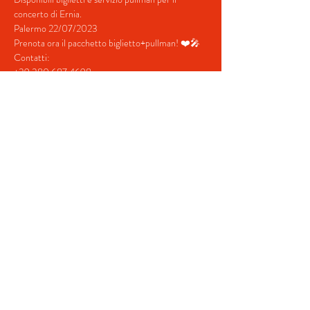
concerto di Ernia.
Palermo 22/07/2023
Prenota ora il pacchetto biglietto+pullman! ❤️🎤
Contatti:
+39 380 687 4698
+39 328 731  5202
mostra di più
Condividi questo evento
© 2022 by BeYourEvent.
Proudly created with
Wix.com
Fabio Reisen travel agency
02934110830