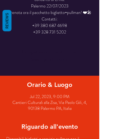
Palermo 22/07/2023
Prenota ora il pacchetto biglietto+pullman! ❤️🎤
REVIEWS
Contatti:
+39 380 687 4698
+39 328 731 5202
La registrazione è stata chiusa
Scopri gli altri eventi
Orario & Luogo
Jul 22, 2023, 9:00 PM
Cantieri Culturali alla Zisa, Via Paolo Gili, 4,
90138 Palermo PA, Italia
Riguardo all'evento
Disponibili biglietti e servizio pullman per il 