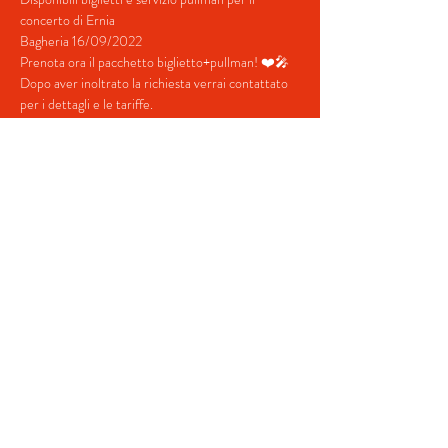
concerto di Ernia 
Bagheria 16/09/2022
Prenota ora il pacchetto biglietto+pullman! ❤️🎤
Dopo aver inoltrato la richiesta verrai contattato 
per i dettagli e le tariffe.
Contatti:
+39 380 687 4698
mostra di più
Condividi questo evento
© 2022 by BeYourEvent.
Proudly created with
Wix.com
Fabio Reisen travel agency