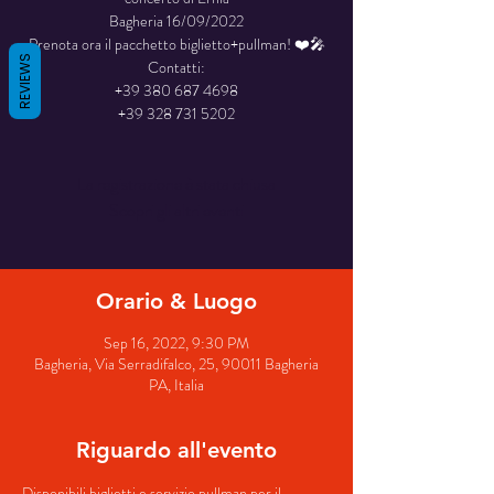
Bagheria 16/09/2022
Prenota ora il pacchetto biglietto+pullman! ❤️🎤
REVIEWS
Contatti:
+39 380 687 4698
+39 328 731 5202
La registrazione è stata chiusa
Scopri gli altri eventi
Orario & Luogo
Sep 16, 2022, 9:30 PM
Bagheria, Via Serradifalco, 25, 90011 Bagheria
PA, Italia
Riguardo all'evento
Disponibili biglietti e servizio pullman per il 