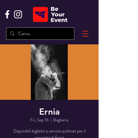
Ernia
Fri, Sep 16
  |  
Bagheria
Disponibili biglietti e servizio pullman per il
concerto di Ernia