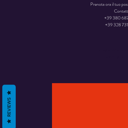
Prenota ora il tuo po
Contatt
+39 380 68
La registrazione è 
Scopri gli altr
REVIEWS