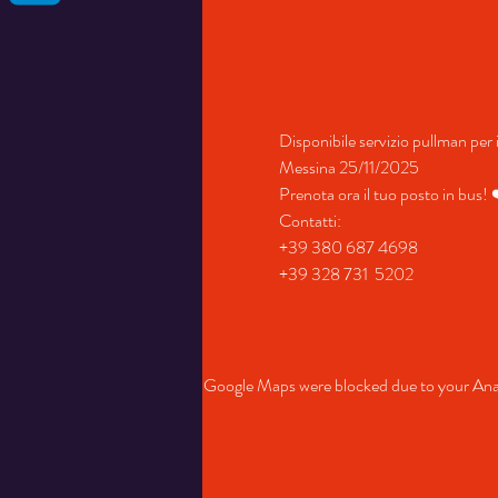
Disponibile servizio pullman per i
Messina 25/11/2025
Prenota ora il tuo posto in bus!
Contatti:
+39 380 687 4698
+39 328 731  5202
Google Maps were blocked due to your Analy