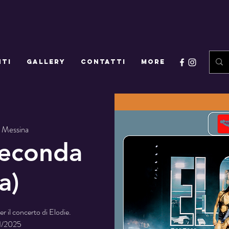
NTI
GALLERY
CONTATTI
More
 
Messina
seconda
a)
r il concerto di Elodie.
1/2025