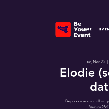
HOME
EVE
Tue, Nov 25
  | 
Elodie (
dat
Disponibile servizio pullman pe
Messina 25/1