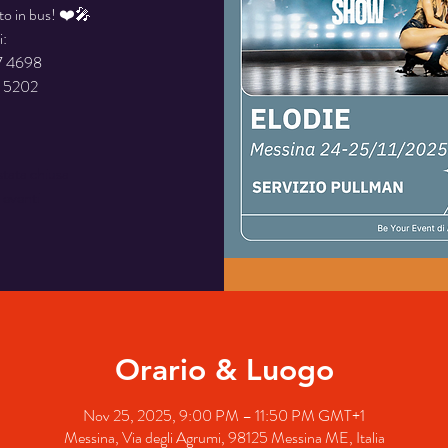
sto in bus! ❤️🎤
i:
7 4698
stata chiusa
i eventi
Orario & Luogo
Nov 25, 2025, 9:00 PM – 11:50 PM GMT+1
Messina, Via degli Agrumi, 98125 Messina ME, Italia