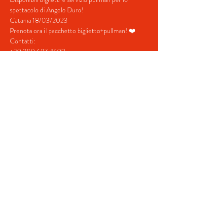
spettacolo di Angelo Duro!
Catania 18/03/2023
Prenota ora il pacchetto biglietto+pullman! ❤️
Contatti:
+39 380 687 4698
+39 328 731  5202
mostra di più
Condividi questo evento
© 2022 by BeYourEvent.
Proudly created with
Wix.com
Fabio Reisen travel agency
02934110830