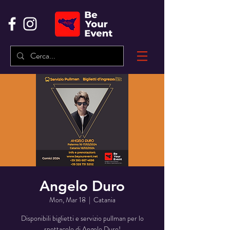
Angelo Duro
Mon, Mar 18
  |  
Catania
Disponibili biglietti e servizio pullman per lo
spettacolo di Angelo Duro!