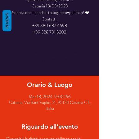
Catania 18/03/2023
Prenota ora il pacchetto biglietto+pullman! ❤️
REVIEWS
Contatti:
+39 380 687 4698
+39 328 731 5202
La registrazione è stata chiusa
Scopri gli altri eventi
Orario & Luogo
Mar 18, 2024, 9:00 PM
Catania, Via Sant'Euplio, 21, 95124 Catania CT,
Italia
Riguardo all'evento
Disponibili biglietti e servizio pullman per lo 