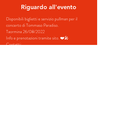
Riguardo all'evento
Disponibili biglietti e servizio pullman per il 
concerto di Tommaso Paradiso.
Taormina 26/08/2022
Info e prenotazioni tramite sito. ❤️🎤
Contatti:
+39 380 687 4698
+39 328 731 5202
mostra di più
Condividi questo evento