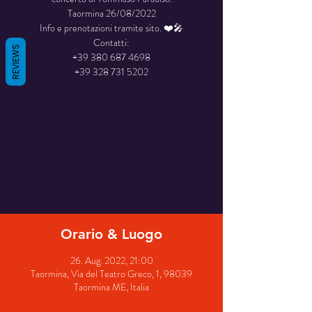
Taormina 26/08/2022
Info e prenotazioni tramite sito. ❤️🎤
Contatti:
REVIEWS
+39 380 687 4698
+39 328 731 5202
La registrazione è stata chiusa
Scopri gli altri eventi
Orario & Luogo
26. Aug. 2022, 21:00
Taormina, Via del Teatro Greco, 1, 98039
Taormina ME, Italia