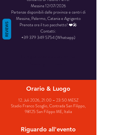
Messina 12/07/2026
Partenze disponibili dalle province e centri di
Messina, Palermo, Catania e Agrigento
REVIEWS
Prenota ora il tuo pacchetto! ❤️🎤
Contatti:
+39 379 349 5754 (Whatsapp)
La registrazione è stata chiusa
Scopri gli altri eventi
Orario & Luogo
12. Juli 2026, 21:00 – 23:50 MESZ
Stadio Franco Scoglio, Contrada San Filippo,
98125 San Filippo ME, Italia
Riguardo all'evento