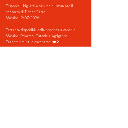
Disponibili biglietti e servizio pullman per il 
concerto di Tiziano Ferro.
Messina 12/07/2026
Partenze disponibili dalle province e centri di 
Messina, Palermo, Catania e Agrigento
Prenota ora il tuo pacchetto! ❤️🎤
Contatti:
+39 379 349 5754 (Whatsapp)
mostra di più
Condividi questo evento