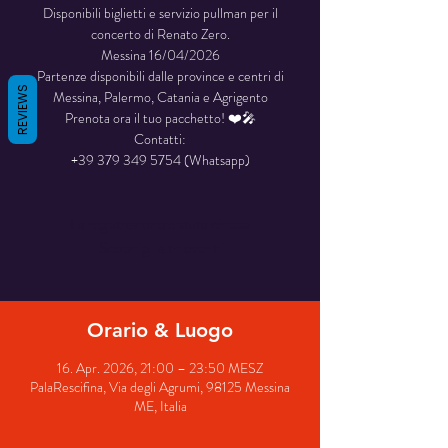
Disponibili biglietti e servizio pullman per il
concerto di Renato Zero.
Messina 16/04/2026
Partenze disponibili dalle province e centri di
REVIEWS
Messina, Palermo, Catania e Agrigento
Prenota ora il tuo pacchetto! ❤️🎤
Contatti:
+39 379 349 5754 (Whatsapp)
La registrazione è stata chiusa
Scopri gli altri eventi
Orario & Luogo
16. Apr. 2026, 21:00 – 23:50 MESZ
PalaRescifina, Via degli Agrumi, 98125 Messina
ME, Italia