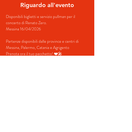
Riguardo all'evento
Disponibili biglietti e servizio pullman per il 
concerto di Renato Zero.
Messina 16/04/2026
Partenze disponibili dalle province e centri di 
Messina, Palermo, Catania e Agrigento
Prenota ora il tuo pacchetto! ❤️🎤
Contatti:
+39 379 349 5754 (Whatsapp)
mostra di più
Condividi questo evento