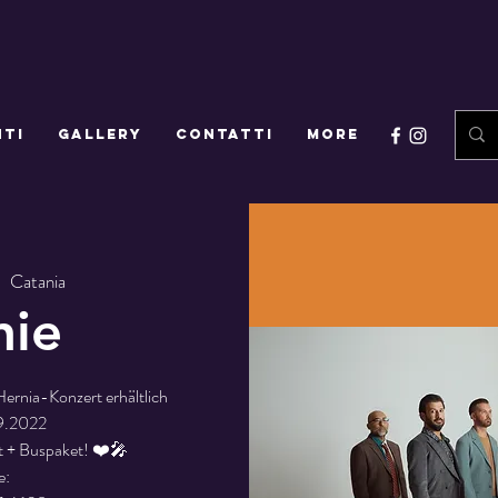
NTI
GALLERY
CONTATTI
More
|  
Catania
nie
Hernia-Konzert erhältlich
9.2022
et + Buspaket! ❤️🎤
e: