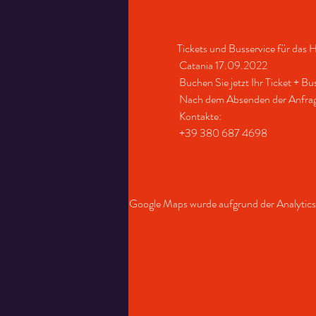
Tickets und Busservice für das H
 Catania 17.09.2022
 Buchen Sie jetzt Ihr Ticket + B
 Nach dem Absenden der Anfrage 
 Kontakte:
 +39 380 687 4698
Google Maps wurde aufgrund der Analytics-