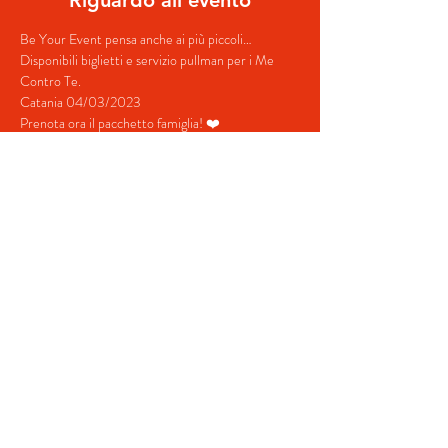
Riguardo all'evento
Be Your Event pensa anche ai più piccoli…
Disponibili biglietti e servizio pullman per i Me 
Contro Te.
Catania 04/03/2023
Prenota ora il pacchetto famiglia! ❤️
Contatti:
+39 380 687 4698
mostra di più
Condividi questo evento
© 2022 von BeYourEvent.
Stolz erstellt mit
Wix.com