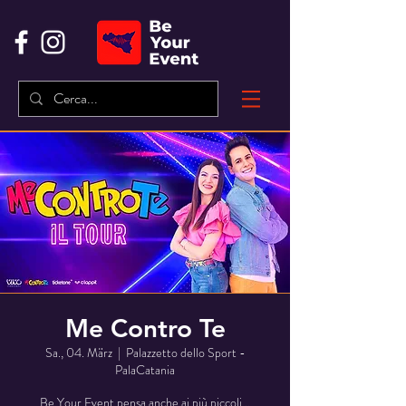
Me Contro Te
Sa., 04. März
  |  
Palazzetto dello Sport -
PalaCatania
Be Your Event pensa anche ai più piccoli…