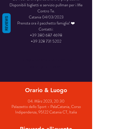
Disponibili biglietti e servizio pullman per i Me
Contro Te.
Catania 04/03/2023
REVIEWS
Prenota ora il pacchetto famiglia! ❤️
Contatti:
+39 380 687 4698
+39 328 731 5202
La registrazione è stata chiusa
Scopri gli altri eventi
Orario & Luogo
04. März 2023, 20:30
Palazzetto dello Sport - PalaCatania, Corso
Indipendenza, 95122 Catania CT, Italia