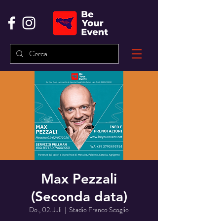
Max Pezzali
(Seconda data)
Do., 02. Juli
  |  
Stadio Franco Scoglio