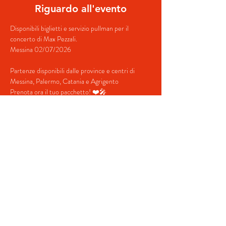
Riguardo all'evento
Disponibili biglietti e servizio pullman per il 
concerto di Max Pezzali.
Messina 02/07/2026
Partenze disponibili dalle province e centri di 
Messina, Palermo, Catania e Agrigento
Prenota ora il tuo pacchetto! ❤️🎤
Contatti:
+39 379 349 5754 (Whatsapp)
mostra di più
Condividi questo evento