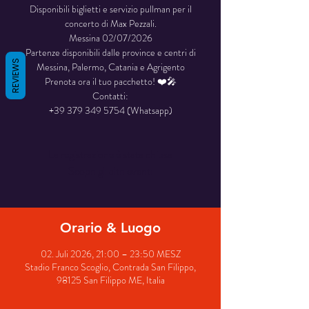
Disponibili biglietti e servizio pullman per il
concerto di Max Pezzali.
Messina 02/07/2026
Partenze disponibili dalle province e centri di
REVIEWS
Messina, Palermo, Catania e Agrigento
Prenota ora il tuo pacchetto! ❤️🎤
Contatti:
+39 379 349 5754 (Whatsapp)
La registrazione è stata chiusa
Scopri gli altri eventi
Orario & Luogo
02. Juli 2026, 21:00 – 23:50 MESZ
Stadio Franco Scoglio, Contrada San Filippo,
98125 San Filippo ME, Italia