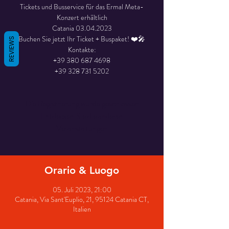
Tickets und Busservice für das Ermal Meta-
Konzert erhältlich
Catania 03.04.2023
Buchen Sie jetzt Ihr Ticket + Buspaket! ❤️🎤
REVIEWS
Kontakte:
+39 380 687 4698
+39 328 731 5202
Die Registrierung wurde geschlossen
Entdecken Sie die anderen
Veranstaltungen
Orario & Luogo
05. Juli 2023, 21:00
Catania, Via Sant'Euplio, 21, 95124 Catania CT,
Italien