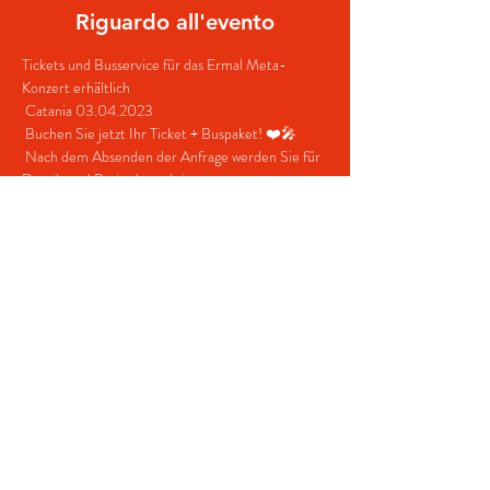
Riguardo all'evento
Tickets und Busservice für das Ermal Meta-
Konzert erhältlich  
 Catania 03.04.2023
 Buchen Sie jetzt Ihr Ticket + Buspaket! ❤️🎤
 Nach dem Absenden der Anfrage werden Sie für 
Details und Preise kontaktiert.
 Kontakte:
 +39 380 687 4698
mostra di più
Condividi questo evento