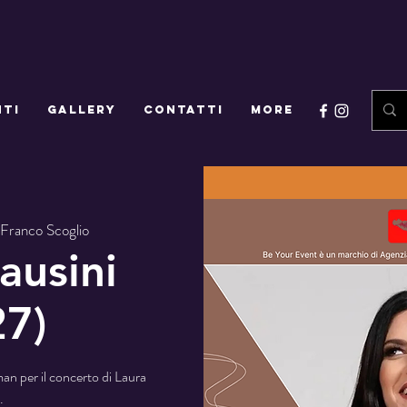
NTI
GALLERY
CONTATTI
More
 Franco Scoglio
ausini
27)
lman per il concerto di Laura
.