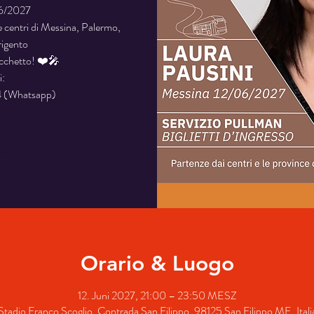
06/2027
e centri di Messina, Palermo,
rigento
acchetto! ❤️🎤
i:
 (Whatsapp)
glietti
Orario & Luogo
12. Juni 2027, 21:00 – 23:50 MESZ
Stadio Franco Scoglio, Contrada San Filippo, 98125 San Filippo ME, Itali