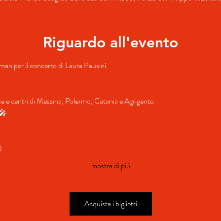
Riguardo all'evento
llman per il concerto di Laura Pausini.
nce e centri di Messina, Palermo, Catania e Agrigento
️🎤
)
mostra di più
Acquista i biglietti