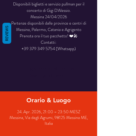
Disponibili biglietti e servizio pullman per il
concerto di Gigi D'Alessio.
Messina 24/04/2026
Partenze disponibili dalle province e centri di
REVIEWS
Messina, Palermo, Catania e Agrigento
Prenota ora il tuo pacchetto! ❤️🎤
Contatti:
+39 379 349 5754 (Whatsapp)
La registrazione è stata chiusa
Scopri gli altri eventi
Orario & Luogo
24. Apr. 2026, 21:00 – 23:50 MESZ
Messina, Via degli Agrumi, 98125 Messina ME,
Italia