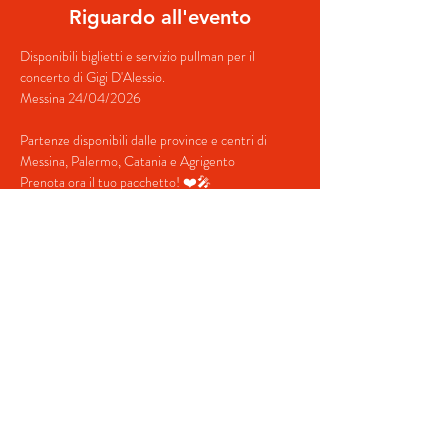
Riguardo all'evento
Disponibili biglietti e servizio pullman per il 
concerto di Gigi D'Alessio.
Messina 24/04/2026
Partenze disponibili dalle province e centri di 
Messina, Palermo, Catania e Agrigento
Prenota ora il tuo pacchetto! ❤️🎤
Contatti:
+39 379 349 5754 (Whatsapp)
mostra di più
Condividi questo evento