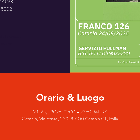
7 4698
stata chiusa
i eventi
Orario & Luogo
24. Aug. 2025, 21:00 – 23:50 MESZ
Catania, Via Etnea, 260, 95100 Catania CT, Italia