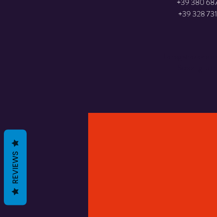
+39 380 68
La registrazione è 
Scopri gli altr
REVIEWS