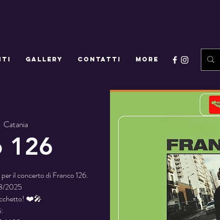
NTI
GALLERY
CONTATTI
More
  
Catania
o 126
n per il concerto di Franco 126.
08/2025
acchetto! ❤️🎤
i: