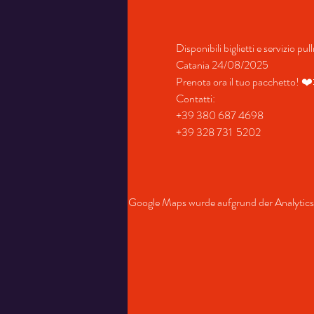
Disponibili biglietti e servizio p
Catania 24/08/2025
Prenota ora il tuo pacchetto! ❤
Contatti:
+39 380 687 4698
+39 328 731  5202
Google Maps wurde aufgrund der Analytics-