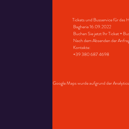
Tickets und Busservice für das H
 Bagheria 16.09.2022
 Buchen Sie jetzt Ihr Ticket + B
 Nach dem Absenden der Anfrage 
 Kontakte:
 +39 380 687 4698
Google Maps wurde aufgrund der Analytics-