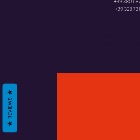
+39 380 68
+39 328 73
Die Registrierung wu
Entdecken Sie die ander
REVIEWS