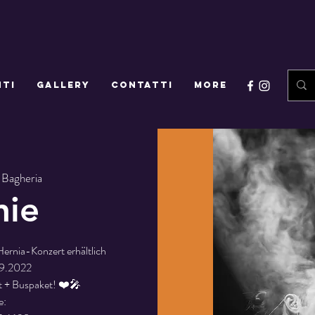
NTI
GALLERY
CONTATTI
More
 
Bagheria
nie
Hernia-Konzert erhältlich
09.2022
et + Buspaket! ❤️🎤
e: