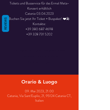
Tickets und Busservice für das Ermal Meta-
Konzert erhältlich
Catania 03.04.2023
Buchen Sie jetzt Ihr Ticket + Buspaket! ❤️🎤
REVIEWS
Kontakte:
+39 380 687 4698
+39 328 731 5202
Die Registrierung wurde geschlossen
Entdecken Sie die anderen
Veranstaltungen
Orario & Luogo
09. Mai 2023, 21:00
Catania, Via Sant'Euplio, 21, 95124 Catania CT,
Italien