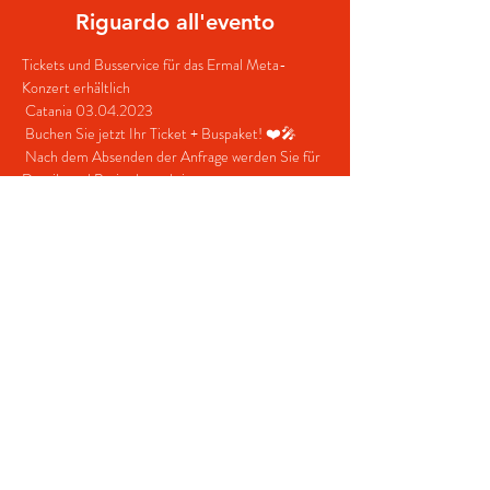
Riguardo all'evento
Tickets und Busservice für das Ermal Meta-
Konzert erhältlich  
 Catania 03.04.2023
 Buchen Sie jetzt Ihr Ticket + Buspaket! ❤️🎤
 Nach dem Absenden der Anfrage werden Sie für 
Details und Preise kontaktiert.
 Kontakte:
 +39 380 687 4698
mostra di più
Condividi questo evento