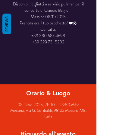
Disponibili biglietti e servizio pullman per il
concerto di Claudio Baglioni.
Messina 08/11/2025
REVIEWS
Prenota ora il tuo pacchetto! ❤️🎤
Contatti:
+39 380 687 4698
La registrazione è stata chiusa
Scopri gli altri eventi
Orario & Luogo
08. Nov. 2025, 21:00 – 23:50 MEZ
Messina, Via G. Garibaldi, 98122 Messina ME,
Italia
Riguardo all'evento