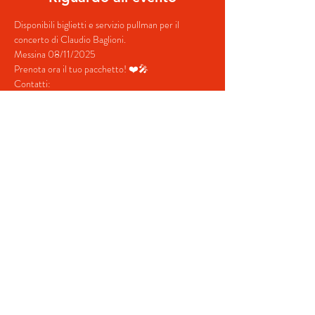
Disponibili biglietti e servizio pullman per il 
concerto di Claudio Baglioni.
Messina 08/11/2025
Prenota ora il tuo pacchetto! ❤️🎤
Contatti:
+39 380 687 4698
+39 328 731  5202
mostra di più
Condividi questo evento
© 2022 von BeYourEvent.
Stolz erstellt mit
Wix.com