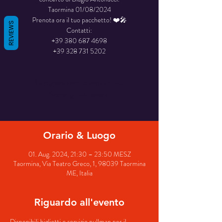
Taormina 01/08/2024
Prenota ora il tuo pacchetto! ❤️🎤
REVIEWS
Contatti:
+39 380 687 4698
La registrazione è stata chiusa
Scopri gli altri eventi
Orario & Luogo
01. Aug. 2024, 21:30 – 23:50 MESZ
Taormina, Via Teatro Greco, 1, 98039 Taormina
ME, Italia
Riguardo all'evento
Disponibili biglietti e servizio pullman per il 