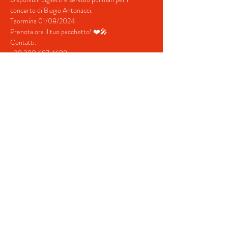
concerto di Biagio Antonacci.
Taormina 01/08/2024
Prenota ora il tuo pacchetto! ❤️🎤
Contatti:
+39 380 687 4698
+39 328 731  5202
mostra di più
Condividi questo evento
© 2022 von BeYourEvent.
Stolz erstellt mit
Wix.com
Fabio Reisen Reisebüro
02934110830