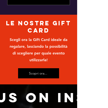
Le nostre gift
Card
Scegli ora la Gift Card ideale da
regalare, lasciando la possibilità
di scegliere per quale evento
utilizzarla!
Scopri ora...
us on Inst