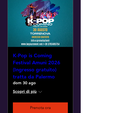
K-Pop is Coming
Festival Amunì 2026
(Ingresso gratuito)
tratta da Palermo
dom 30 ago
Scopri di più
Prenota ora