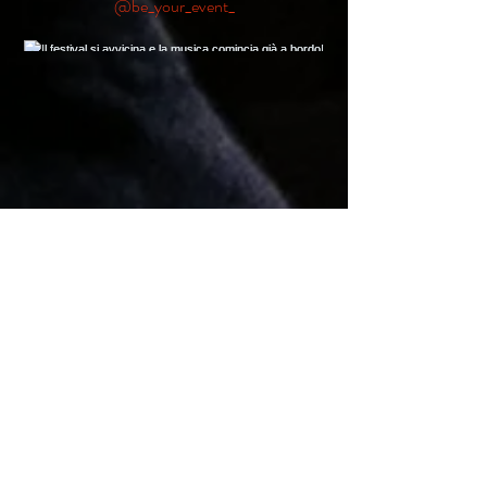
@be_your_event_
Il festival si avvicina e la musica comincia già a bordo!
🚌✨ Siamo la navetta ufficiale di @amunifestival
Dimentica lo stress del parcheggio, il traffico e le
code: pensiamo a tutto noi. Tu devi solo salire a
bordo, goderti il viaggio e prepararti a cantare con i
tuoi bimbi 💜
Prenota subito il tuo posto !
info in dm 📲✉️ o sul sito www.beyourevent.net
#kpop #demonhunters #golden #amunifestival
Load More
#torrenova