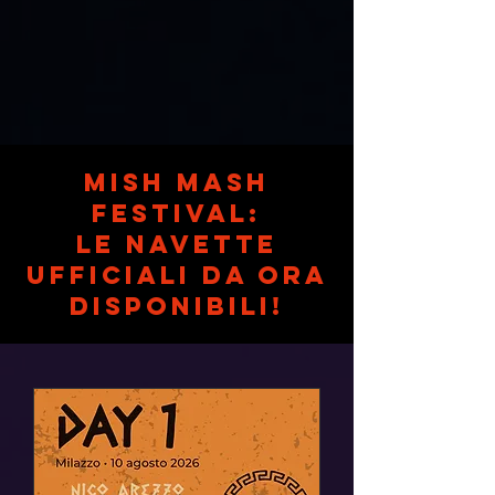
Mish mash
festival:
le navette
ufficiali da ora
disponibili!