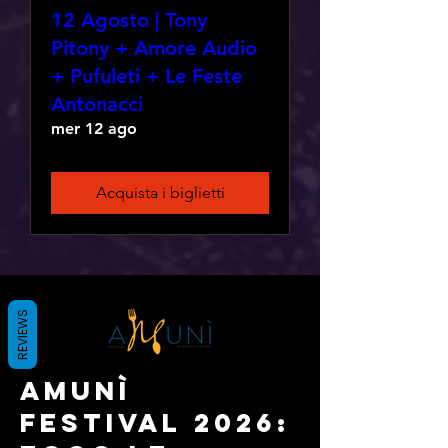
12 Agosto | Tony
Pitony + Amore Audio
+ Pufuleti + Le Feste
Antonacci
mer 12 ago
Acquista i biglietti
REVIEWS
Amunì
festival 2026: